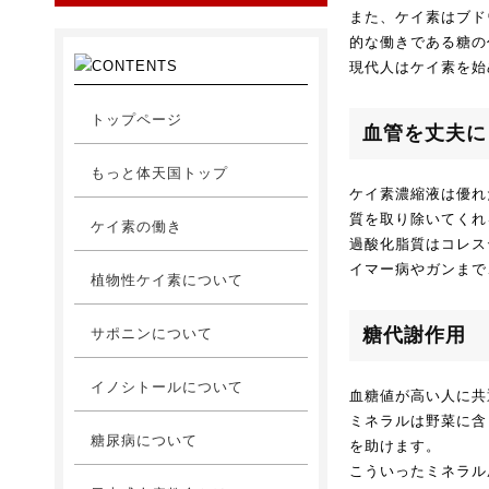
また、ケイ素はブド
的な働きである糖の
現代人はケイ素を始
トップページ
血管を丈夫に
もっと体天国トップ
ケイ素濃縮液は優れ
質を取り除いてくれ
ケイ素の働き
過酸化脂質はコレス
イマー病やガンまで
植物性ケイ素について
糖代謝作用
サポニンについて
イノシトールについて
血糖値が高い人に共
ミネラルは野菜に含
糖尿病について
を助けます。
こういったミネラル